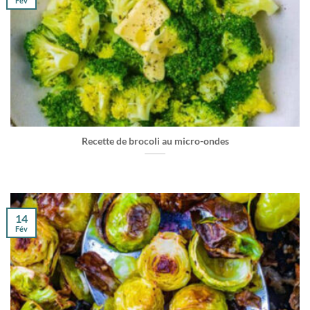
Fév
Recette de brocoli au micro-ondes
14
Fév