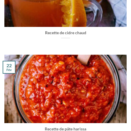
Recette de cidre chaud
22
Fév
Recette de pâte harissa