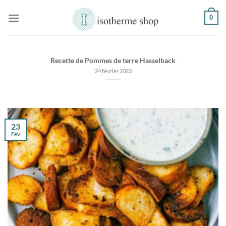
Passer
0
au
contenu
Recette de Pommes de terre Hasselback
24 février 2023
23
Fév