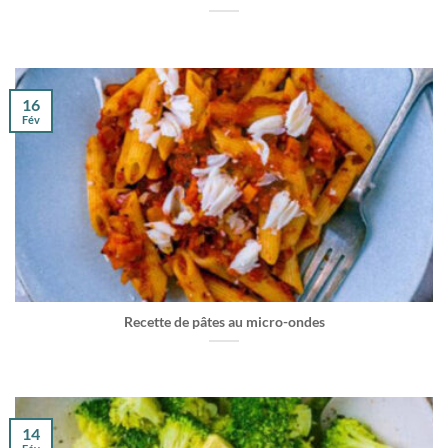
16
Fév
Recette de pâtes au micro-ondes
14