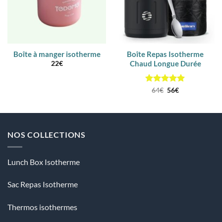
Boîte à manger isotherme
Boîte Repas Isotherme
Chaud Longue Durée
22
€
Note
5
Le
sur
Le
64
€
56
€
prix
prix
5
initial
actuel
était :
est :
64€.
56€.
NOS COLLECTIONS
Lunch Box Isotherme
Sac Repas Isotherme
Thermos isothermes