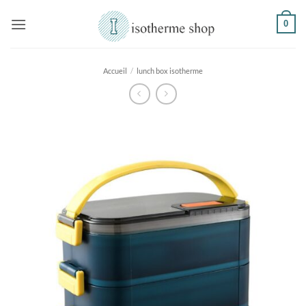
Passer
0
au
contenu
Accueil
/
lunch box isotherme