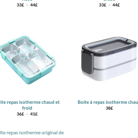
Plage
Plage
33
£
–
44
£
33
£
–
44
£
de
de
prix :
prix :
33£
33£
à
à
44£
44£
ite repas isotherme chaud et
Boite à repas isotherme cha
froid
38
£
Plage
36
£
–
41
£
de
prix :
36£
à
41£