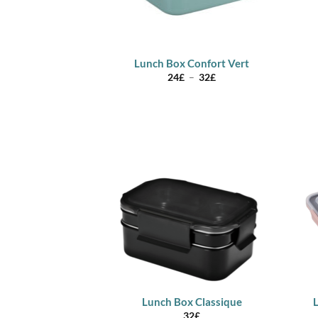
Lunch Box Confort Vert
Plage
24
£
–
32
£
de
prix :
24£
à
32£
Lunch Box Classique
32
£