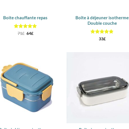
Boite chauffante repas
Boîte à déjeuner isotherme
Double couche
Note
5
Le
sur
Le
71
£
64
£
prix
prix
5
Note
5
sur
33
£
initial
actuel
5
était :
est :
71£.
64£.