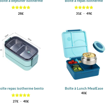
Boîte à déjeuner isotherme
Boîte à repas isotherme
Note
5
sur
Note
5
sur
Plage
28
£
31
£
–
49
£
de
5
5
prix :
31£
à
49£
oîte repas isotherme bento
Boîte à Lunch MealEase
40
£
Note
5
sur
Plage
27
£
–
40
£
de
5