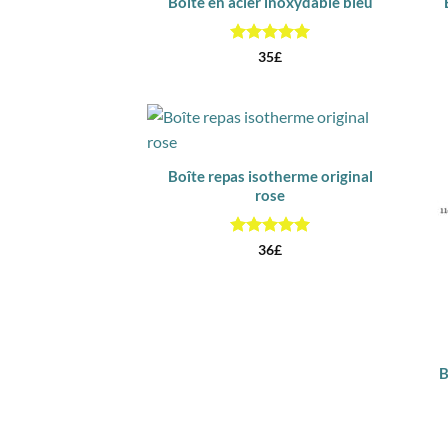
Boîte en acier inoxydable bleu
Note
5
sur
35
£
5
Boîte repas isotherme original
rose
Note
5
sur
36
£
5
B