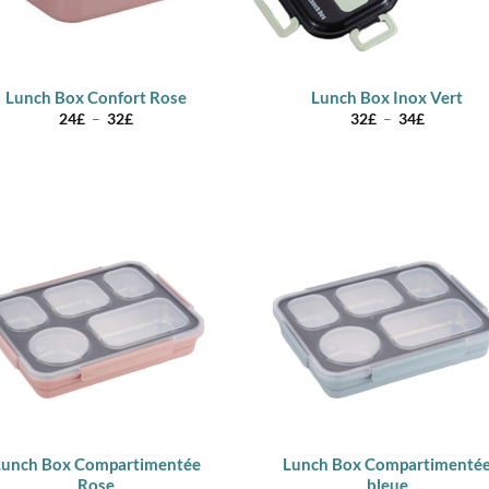
Lunch Box Confort Rose
Lunch Box Inox Vert
Plage
Plage
24
£
–
32
£
32
£
–
34
£
de
de
prix :
prix :
24£
32£
à
à
32£
34£
Lunch Box Compartimentée
Lunch Box Compartimenté
Rose
bleue