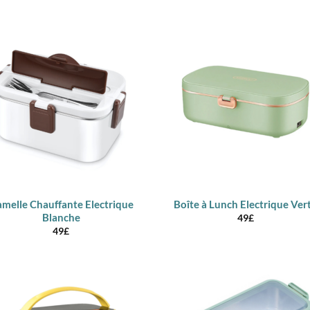
prix :
27£
à
40£
melle Chauffante Electrique
Boîte à Lunch Electrique Ver
Blanche
49
£
49
£