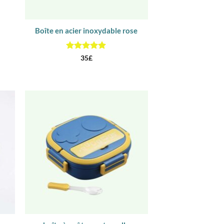
Boîte en acier inoxydable rose
Note
5
sur
35
£
5