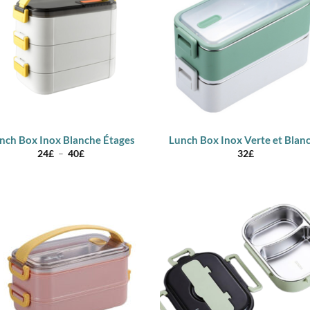
nch Box Inox Blanche Étages
Lunch Box Inox Verte et Blan
Plage
24
£
–
40
£
32
£
de
prix :
24£
à
40£