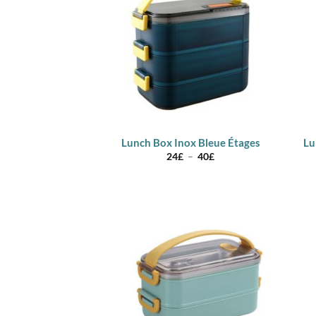
Lunch Box Inox Bleue Étages
Lu
Plage
24
£
–
40
£
de
prix :
24£
à
40£