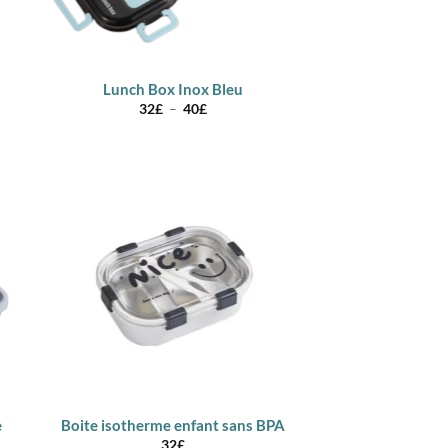
Lunch Box Inox Bleu
Plage
32
£
–
40
£
de
prix :
32£
à
40£
e
Boite isotherme enfant sans BPA
32
£