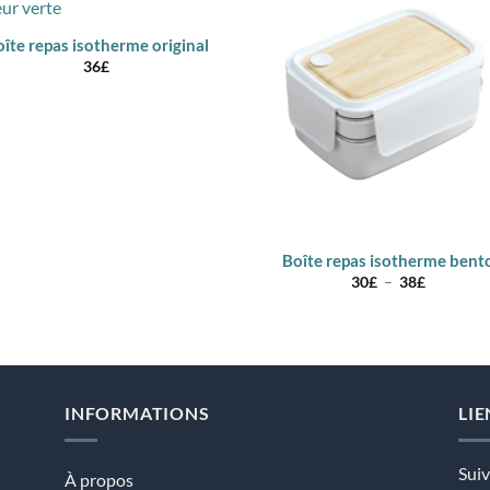
îte repas isotherme original
36
£
Boîte repas isotherme bent
Plage
30
£
–
38
£
de
prix :
30£
à
38£
INFORMATIONS
LIE
Sui
À propos