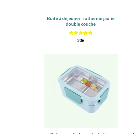
Boîte à déjeuner isotherme jaune
double couche
Note
5
sur
33
£
5