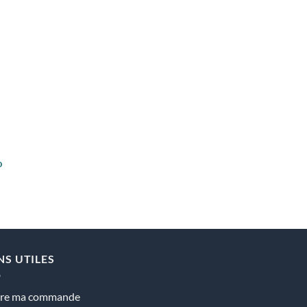
o
NS UTILES
vre ma commande