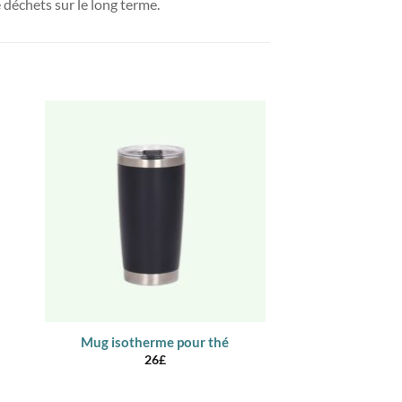
déchets sur le long terme.
Mug isotherme pour thé
Mug isothe
26
£
24