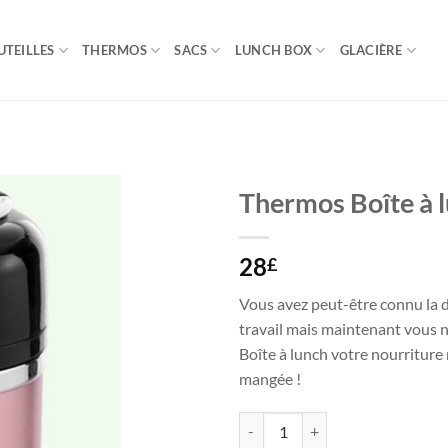
UTEILLES
THERMOS
SACS
LUNCH BOX
GLACIÈRE
Thermos Boîte à 
28
£
Vous avez peut-être connu la d
travail mais maintenant vous n’
Boîte à lunch votre nourriture 
mangée !
quantité de Thermos Boîte à lunc