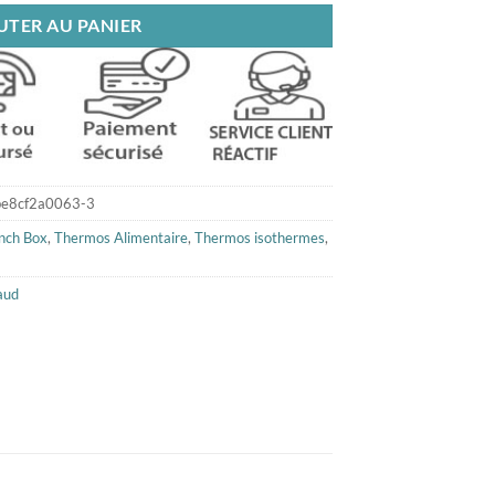
UTER AU PANIER
e8cf2a0063-3
nch Box
,
Thermos Alimentaire
,
Thermos isothermes
,
aud