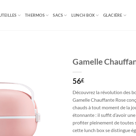
UTEILLES
THERMOS
SACS
LUNCH BOX
GLACIÈRE
Gamelle Chauffa
56
£
Découvrez la révolution des b
Gamelle Chauffante Rose conçu
chauds à tout moment de la jour
étonnante : il suffit d’avoir un
profiter pleinement de toutes s
cette lunch box se distingue é