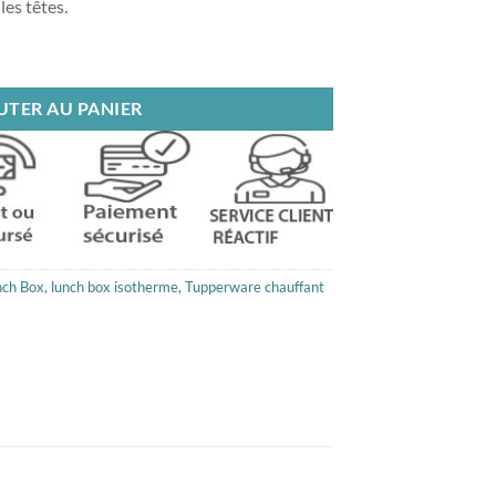
les têtes.
ose
UTER AU PANIER
nch Box
,
lunch box isotherme
,
Tupperware chauffant