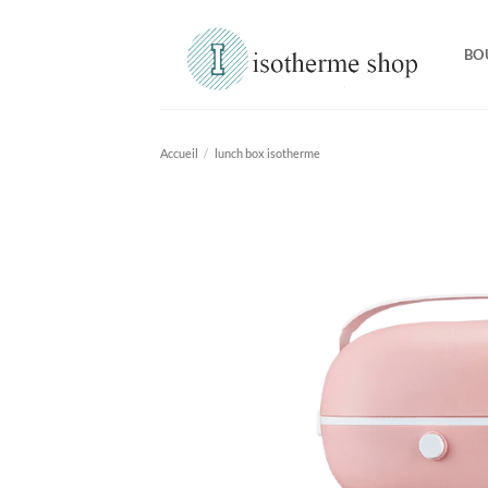
Passer
au
BO
contenu
Accueil
/
lunch box isotherme