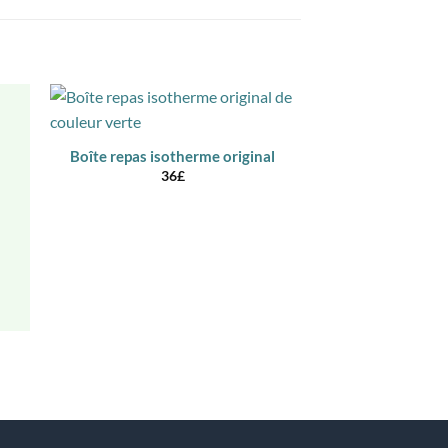
Boîte repas isotherme original
36
£
Boîte thermos po
28