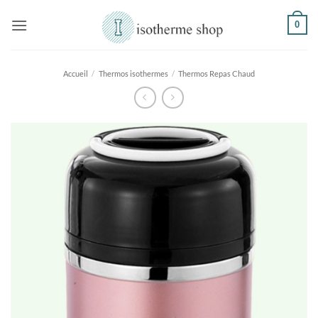
Passer
0
au
contenu
Accueil
/
Thermos isothermes
/
Thermos Repas Chaud