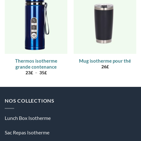
Thermos isotherme
Mug isotherme pour thé
grande contenance
26
£
Plage
23
£
–
35
£
de
prix :
23£
à
35£
NOS COLLECTIONS
Lunch Box Isotherme
Sac Repas Isotherme