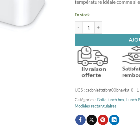
température idéale comme si ell
En stock
quantité de Gamelle Chauffante E
AJO
UGS :
cscbniettgfprg00bhavkg-0--1
Catégories :
Boîte lunch box
,
Lunch 
Modèles rectangulaires