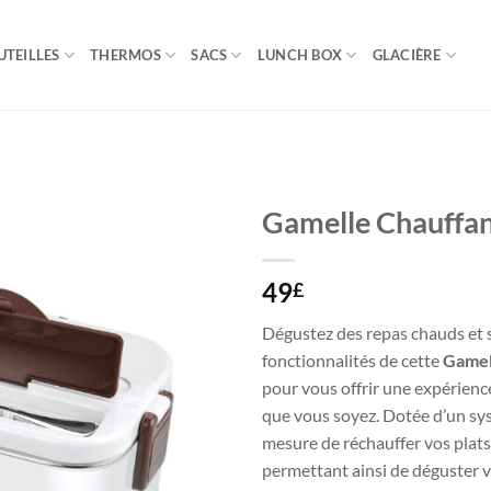
UTEILLES
THERMOS
SACS
LUNCH BOX
GLACIÈRE
Gamelle Chauffan
49
£
Dégustez des repas chauds et 
fonctionnalités de cette
Gamel
pour vous offrir une expérienc
que vous soyez. Dotée d’un syst
mesure de réchauffer vos plat
permettant ainsi de déguster v