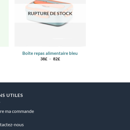
RUPTURE DE STOCK
Boîte repas alimentaire bleu
Boîte repas ali
Plage
38
£
–
82
£
30
de
prix :
38£
à
82£
NS UTILES
vre ma commande
tactez-nous