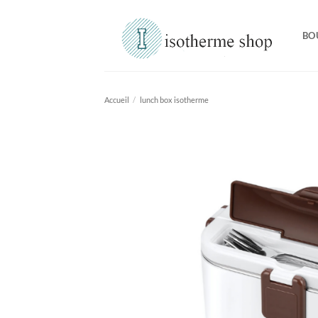
Passer
au
BO
contenu
Accueil
/
lunch box isotherme