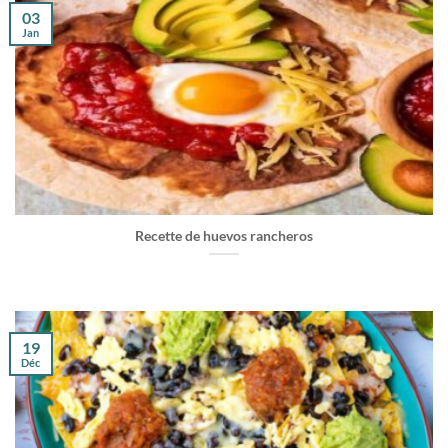
03
Jan
Recette de huevos rancheros
19
Déc