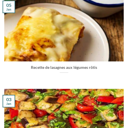
05
Jan
Recette de lasagnes aux légumes rôtis
03
Jan