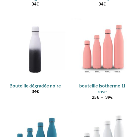
34
€
34
€
Bouteille dégradée noire
bouteille isotherme 1l
rose
34
€
Plage
25
€
–
39
€
de
prix :
25€
à
39€