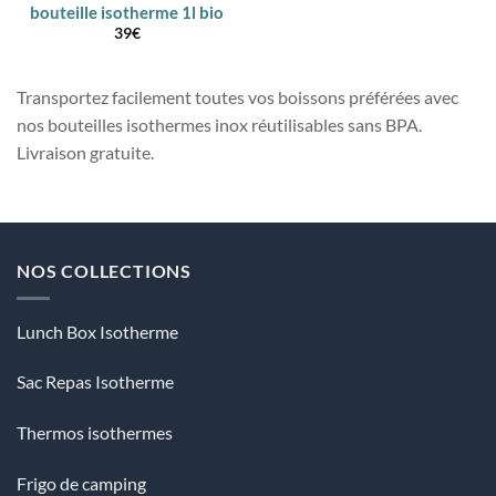
bouteille isotherme 1l bio
39
€
Transportez facilement toutes vos boissons préférées avec
nos bouteilles isothermes inox réutilisables sans BPA.
Livraison gratuite.
NOS COLLECTIONS
Lunch Box Isotherme
Sac Repas Isotherme
Thermos isothermes
Frigo de camping