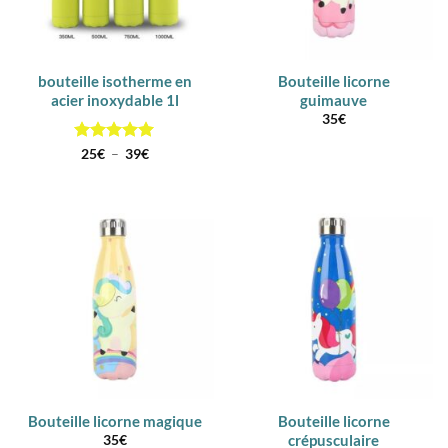
bouteille isotherme en
Bouteille licorne
acier inoxydable 1l
guimauve
35
€
Note
5
sur
Plage
25
€
–
39
€
de
5
prix :
25€
à
39€
Bouteille licorne magique
Bouteille licorne
crépusculaire
35
€