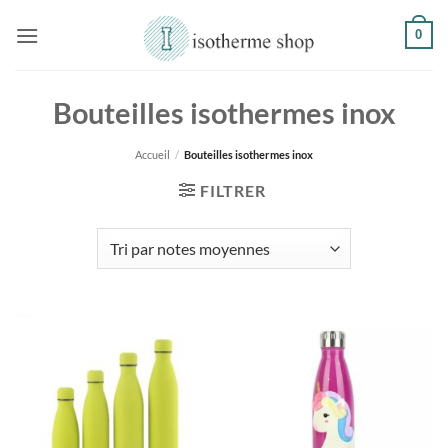
Passer
0
au
contenu
Bouteilles isothermes inox
Accueil
/
Bouteilles isothermes inox
FILTRER