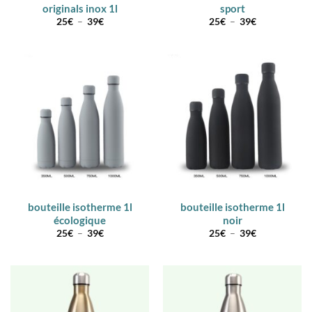
originals inox 1l
sport
Plage
Plage
25
€
–
39
€
25
€
–
39
€
de
de
prix :
prix :
25€
25€
à
à
39€
39€
bouteille isotherme 1l
bouteille isotherme 1l
écologique
noir
Plage
Plage
25
€
–
39
€
25
€
–
39
€
de
de
prix :
prix :
25€
25€
à
à
39€
39€