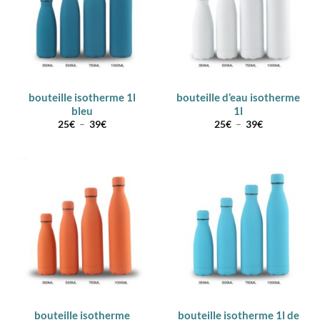
bouteille isotherme 1l
bouteille d’eau isotherme
bleu
1l
Plage
Plage
25
€
–
39
€
25
€
–
39
€
de
de
prix :
prix :
25€
25€
à
à
39€
39€
bouteille isotherme
bouteille isotherme 1l de