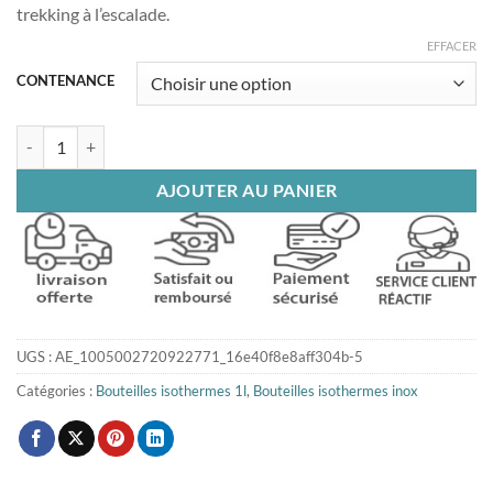
trekking à l’escalade.
EFFACER
CONTENANCE
quantité de bouteille isotherme originals inox 1l
AJOUTER AU PANIER
UGS :
AE_1005002720922771_16e40f8e8aff304b-5
Catégories :
Bouteilles isothermes 1l
,
Bouteilles isothermes inox