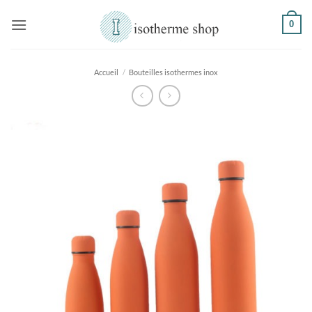
Passer
0
au
contenu
Accueil
/
Bouteilles isothermes inox