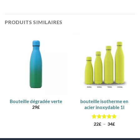
PRODUITS SIMILAIRES
Bouteille dégradée verte
bouteille isotherme en
acier inoxydable 1l
29
£
Note
5
sur
Plage
22
£
–
34
£
de
5
prix :
22£
à