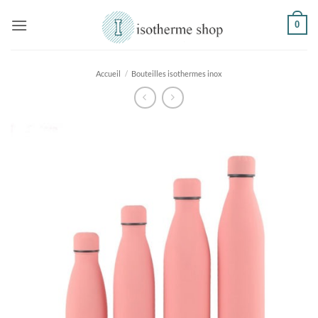
Passer
0
au
contenu
Accueil
/
Bouteilles isothermes inox