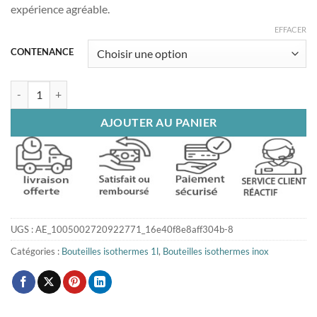
expérience agréable.
EFFACER
CONTENANCE
quantité de bouteille isotherme 1l rose
AJOUTER AU PANIER
UGS :
AE_1005002720922771_16e40f8e8aff304b-8
Catégories :
Bouteilles isothermes 1l
,
Bouteilles isothermes inox