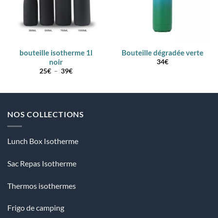
bouteille isotherme 1l
Bouteille dégradée verte
noir
34
€
Plage
25
€
–
39
€
de
prix :
25€
à
39€
NOS COLLECTIONS
Lunch Box Isotherme
Sac Repas Isotherme
Thermos isothermes
Frigo de camping