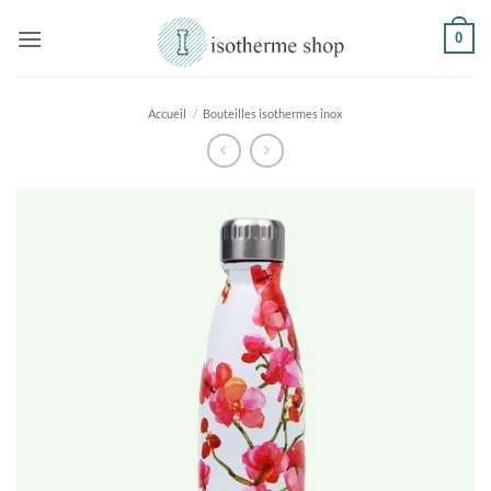
Passer
0
au
contenu
Accueil
/
Bouteilles isothermes inox