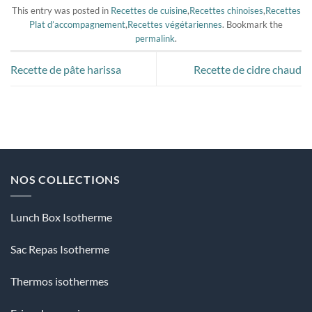
This entry was posted in
Recettes de cuisine
,
Recettes chinoises
,
Recettes
Plat d’accompagnement
,
Recettes végétariennes
. Bookmark the
permalink
.
Recette de pâte harissa
Recette de cidre chaud
NOS COLLECTIONS
Lunch Box Isotherme
Sac Repas Isotherme
Thermos isothermes