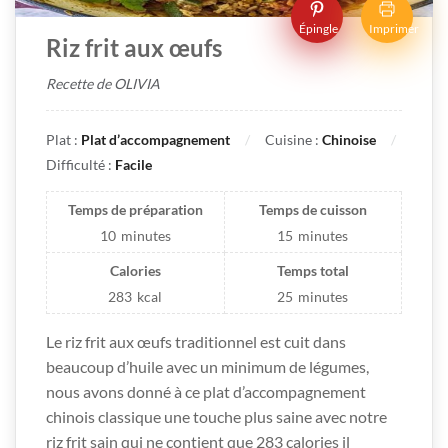
Épingle
Imprimer
Riz frit aux œufs
Recette de OLIVIA
Plat :
Plat d’accompagnement
Cuisine :
Chinoise
Difficulté :
Facile
Temps de préparation
Temps de cuisson
10
minutes
15
minutes
Calories
Temps total
283
kcal
25
minutes
Le riz frit aux œufs traditionnel est cuit dans
beaucoup d’huile avec un minimum de légumes,
nous avons donné à ce plat d’accompagnement
chinois classique une touche plus saine avec notre
riz frit sain qui ne contient que 283 calories il