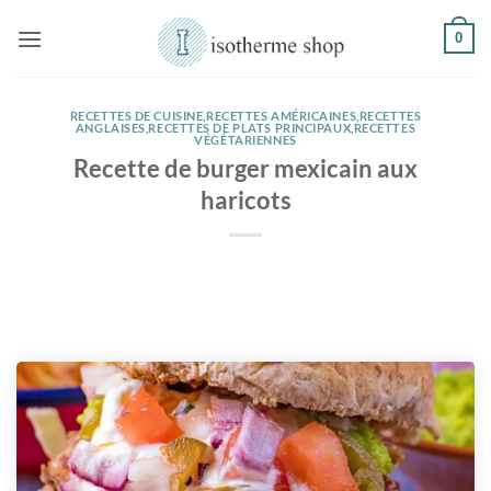
Passer
0
au
contenu
RECETTES DE CUISINE
,
RECETTES AMÉRICAINES
,
RECETTES
ANGLAISES
,
RECETTES DE PLATS PRINCIPAUX
,
RECETTES
VÉGÉTARIENNES
Recette de burger mexicain aux
haricots