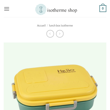
Passer
0
au
contenu
Accueil
/
lunch box isotherme