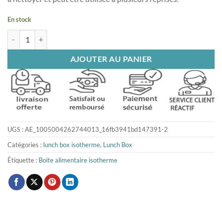
En stock
quantité de Lunch box isotherme verte kawaï
AJOUTER AU PANIER
UGS :
AE_1005004262744013_16fb3941bd147391-2
Catégories :
lunch box isotherme
,
Lunch Box
Étiquette :
Boite alimentaire isotherme