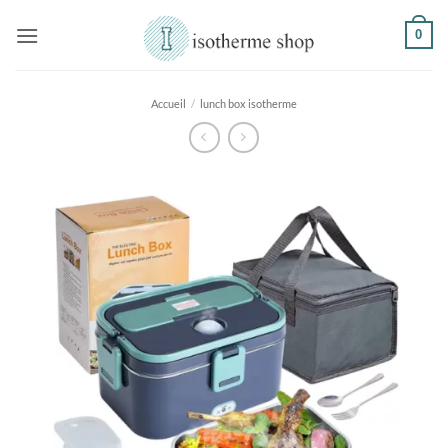
Passer
0
au
contenu
Accueil
/
lunch box isotherme