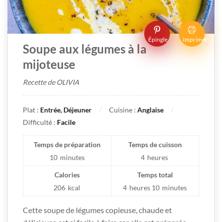
Épingle
Imprimer
Soupe aux légumes à la
mijoteuse
Recette de OLIVIA
Plat :
Entrée, Déjeuner
Cuisine :
Anglaise
Difficulté :
Facile
Temps de préparation
Temps de cuisson
10
minutes
4
heures
Calories
Temps total
206
kcal
4
heures
10
minutes
Cette soupe de légumes copieuse, chaude et