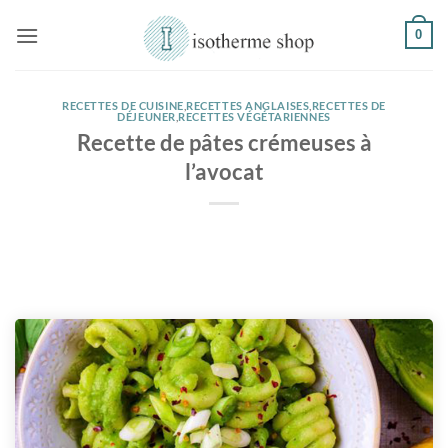
Passer
0
au
contenu
RECETTES DE CUISINE
,
RECETTES ANGLAISES
,
RECETTES DE
DÉJEUNER
,
RECETTES VÉGÉTARIENNES
Recette de pâtes crémeuses à
l’avocat