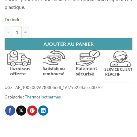
plastique.
En stock
quantité de Thermos isotherme bleu 800ML
AJOUTER AU PANIER
UGS :
AE_1005002678883658_16f79e234abba3b0-2
Catégorie :
Thermos isothermes