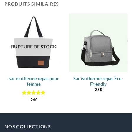
PRODUITS SIMILAIRES
RUPTURE DE STOCK
sac isotherme repas pour
Sac isotherme repas Eco-
femme
Friendly
28
€
Note
5
sur
24
€
5
NOS COLLECTIONS