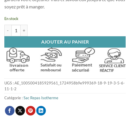
soyez prêt à manger.
En stock
quantité de Sac isotherme repas unicorn
AJOUTER AU PANIER
UGS :
AE_1005004185929561_1724958b9e999369-18-9-19-3-5-6-
11-1-2
Catégorie :
Sac Repas Isotherme