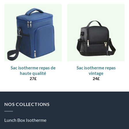
Sac isotherme repas de
Sac isotherme repas
haute qualité
vintage
27
£
24
£
NOS COLLECTIONS
Lunch Box Isotherme