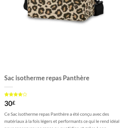
Sac isotherme repas Panthère
Noté
1
4
30
£
sur 5
basé sur
Ce Sac isotherme repas Panthère a été conçu avec des
notation
client
matériaux à la fois légers et performants ce qui le rend idéal