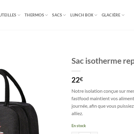
UTEILLES
THERMOS
SACS
LUNCH BOX
GLACIÈRE
Sac isotherme rep
22
€
Notre isolation conçue sur mes
fastfood maintient vos aliment
journée, afin que vous puissie
alliez.
En stock