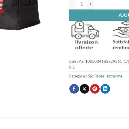
quantité de Sac isotherme repas o
AJO
UGS :
AE_1005004185929561_172
6-1
Catégorie :
Sac Repas Isotherme