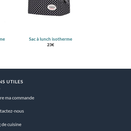
mme
Sac à lunch isotherme
Sac isotherme r
23
€
Note
5
37
5
NS UTILES
vre ma commande
tactez-nous
 de cuisine