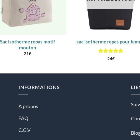
Sac isotherme repas motif
sac isotherme repas pour fe
mouton
21
€
Note
5
sur
24
€
5
INFORMATIONS
LIE
Sui
À propos
FAQ
Con
C.G.V
Blog