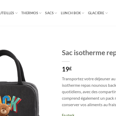
UTEILLES
THERMOS
SACS
LUNCH BOX
GLACIÈRE
Sac isotherme re
19
£
Transportez votre déjeuner au t
isotherme repas nounous back
quotidiens, avec des compartim
comprend également un pack ré
conserver vos aliments au frais
En stock