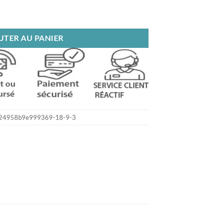
nounous back
UTER AU PANIER
24958b9e999369-18-9-3