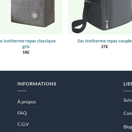
ac isotherme repas classique
Sac isotherme repas souple
gris
27
£
18
£
INFORMATIONS
LIE
Sui
À propos
FAQ
Con
C.G.V
Blog