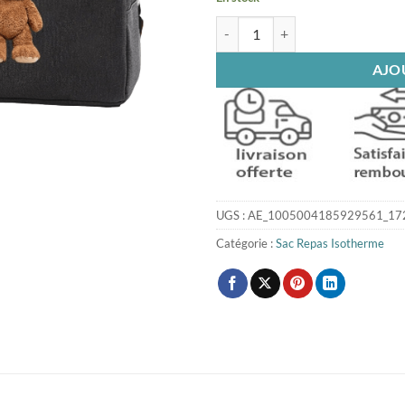
quantité de Sac isotherme repas 
AJO
UGS :
AE_1005004185929561_17
Catégorie :
Sac Repas Isotherme