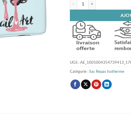
quantité de Sac isotherme repas N
AJO
UGS :
AE_1005004354739413_17
Catégorie :
Sac Repas Isotherme