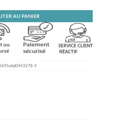
ail Art
UTER AU PANIER
0695ebd0443278-3