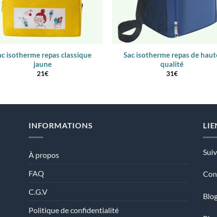
ac isotherme repas classique
Sac isotherme repas de haut
jaune
qualité
21
€
31
€
INFORMATIONS
LIE
Sui
À propos
FAQ
Con
C.G.V
Blog
Politique de confidentialité