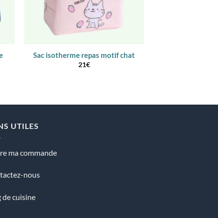
e
Sac isotherme repas motif chat
Sac à lunch
21
€
23
NS UTILES
vre ma commande
tactez-nous
 de cuisine