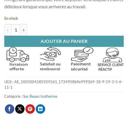
délicieux lorsque vous arriverez au travail.
En stock
quantité de Sac isotherme repas lunch
AJOUTER AU PANIER
UGS :
AE_1005004185929561_1724958b9e999369-18-9-19-3-5-6-
11-1
Catégorie :
Sac Repas Isotherme