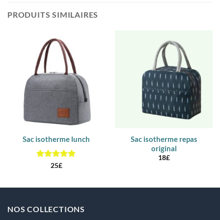
PRODUITS SIMILAIRES
Sac isotherme lunch
Sac isotherme repas
original
18
£
Note
5
sur
25
£
5
NOS COLLECTIONS