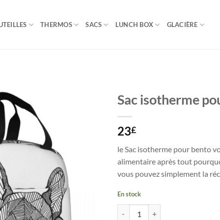
UTEILLES
THERMOS
SACS
LUNCH BOX
GLACIÈRE
Sac isotherme po
23
£
le Sac isotherme pour bento vo
alimentaire après tout pourquo
vous pouvez simplement la réch
En stock
quantité de Sac isotherme pour b