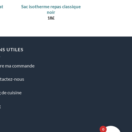
at
Sac isotherme repas classique
Sac isotherme r
noir
ros
18
£
18
NS UTILES
vre ma commande
tactez-nous
 de cuisine
g
0