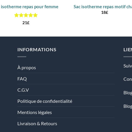
c isotherme repas pour femme
Sac isotherme repas motif ch
18
£
Note
5
sur
21
£
5
INFORMATIONS
LIE
Sui
À propos
FAQ
Con
C.G.V
Blog
Politique de confidentialité
Blo
Mentions légales
Livraison & Retours