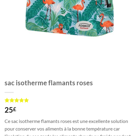
sac isotherme flamants roses
Noté
1
5
sur
25
£
5 basé sur
notation
Ce sac isotherme flamants roses est une excellente solution
client
pour conserver vos aliments à la bonne température car