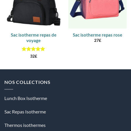
Sac isotherme repas de
Sac isotherme repas rose
voyage
27
£
Note
5
sur
32
£
5
NOS COLLECTIONS
Lunch Box Isotherme
Sac Repas Isotherme
Thermos isothermes