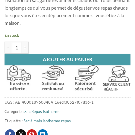
l’isolation du sac garde les aliments chauds ou froids pendant
longtemps ce qui vous permet de déguster vos repas chauds
lorsque vous êtes en déplacement comme si vous étiez à la
maison.
En stock
quantité de sac isotherme flamants roses
AJOUTER AU PANIER
UGS :
AE_4000189608484_16edf30527f07d36-1
Catégorie :
Sac Repas Isotherme
Étiquette :
Sac à main isotherme repas