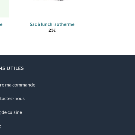
ue
Sac à lunch isotherme
sac isotherme re
23
€
Note
5
24
5
NS UTILES
vre ma commande
tactez-nous
 de cuisine
g