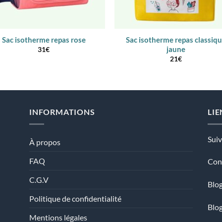
Sac isotherme repas rose
Sac isotherme repas classiq
jaune
31
€
21
€
INFORMATIONS
LIE
Sui
À propos
FAQ
Con
C.G.V
Blog
Politique de confidentialité
Blo
Mentions légales