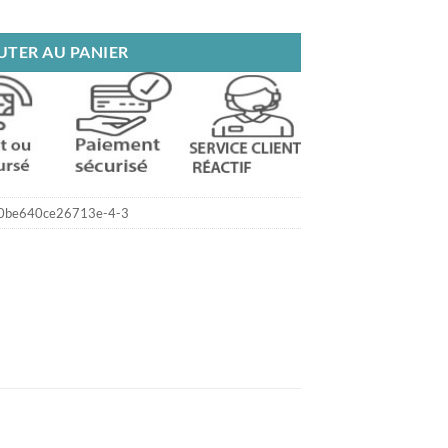
us
UTER AU PANIER
0be640ce26713e-4-3