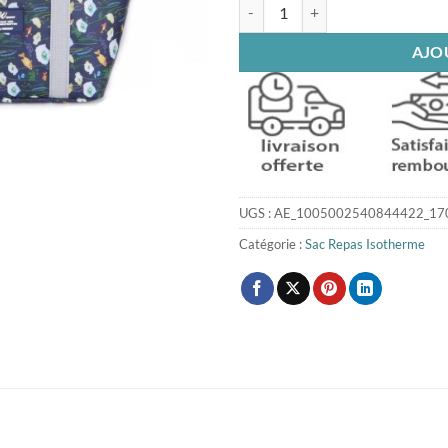
quantité de Sac isotherme aquari
AJO
UGS :
AE_1005002540844422_17
Catégorie :
Sac Repas Isotherme