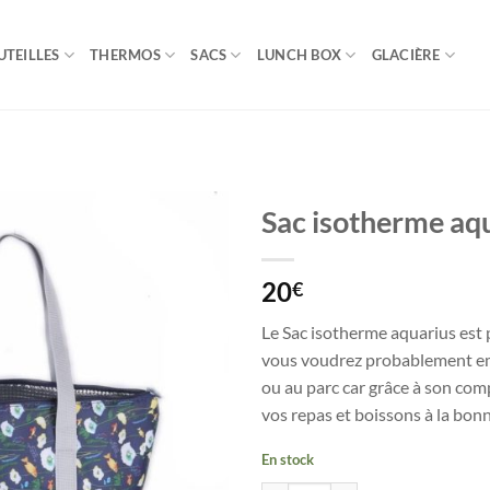
UTEILLES
THERMOS
SACS
LUNCH BOX
GLACIÈRE
Sac isotherme aq
20
€
Le Sac isotherme aquarius est 
vous voudrez probablement em
ou au parc car grâce à son com
vos repas et boissons à la bon
En stock