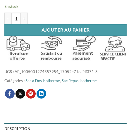
En stock
quantité de Sac à dos isotherme jaune 33L
AJOUTER AU PANIER
UGS :
AE_1005001274357954_17052e71edfdf371-3
Catégories :
Sac à Dos Isotherme
,
Sac Repas Isotherme
DESCRIPTION