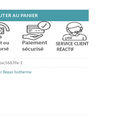
otherme rouge
UTER AU PANIER
1ec56839e-2
c Repas Isotherme