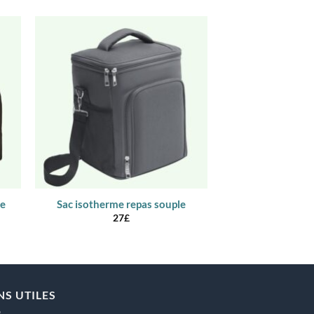
ue
Sac isotherme repas souple
Sac isotherme re
27
£
18
NS UTILES