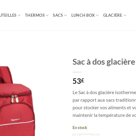
UTEILLES
THERMOS
SACS
LUNCH BOX
GLACIÈRE
Sac à dos glacièr
53
£
Le Sac à dos glacière isother
par rapport aux sacs tradition
pour stocker vos aliments et 
maintenir la température de v
En stock