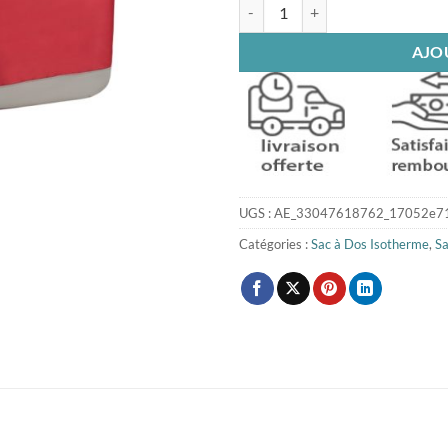
quantité de Sac à dos glacière is
AJO
UGS :
AE_33047618762_17052e7
Catégories :
Sac à Dos Isotherme
,
Sa