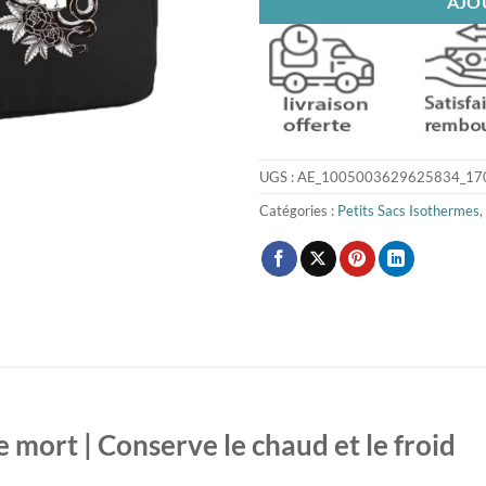
AJO
UGS :
AE_1005003629625834_17
Catégories :
Petits Sacs Isothermes
,
e mort | Conserve le chaud et le froid