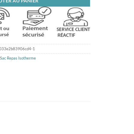
UTER AU PANIER
033e2b83906cd4-1
Sac Repas Isotherme