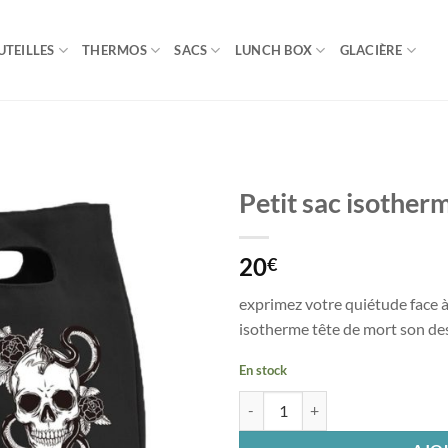
UTEILLES
THERMOS
SACS
LUNCH BOX
GLACIÈRE
Petit sac isother
20
€
exprimez votre quiétude face à
isotherme tête de mort son des
En stock
quantité de Petit sac isotherme tê