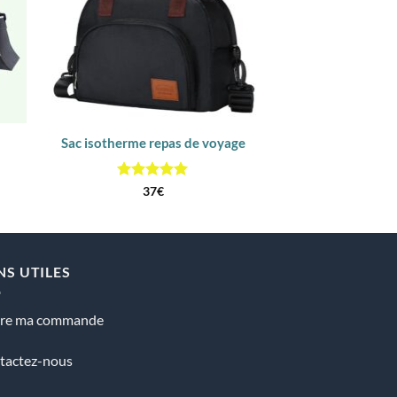
Sac isotherme repas de voyage
Sac isotherme rep
21
Note
5
sur
37
€
5
NS UTILES
vre ma commande
tactez-nous