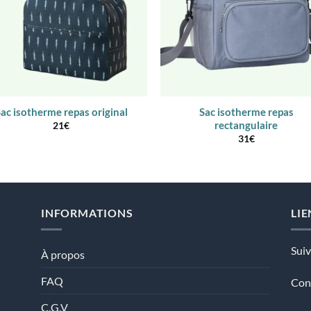
ac isotherme repas original
Sac isotherme repas
rectangulaire
21
€
31
€
INFORMATIONS
LIE
Sui
À propos
FAQ
Con
C.G.V