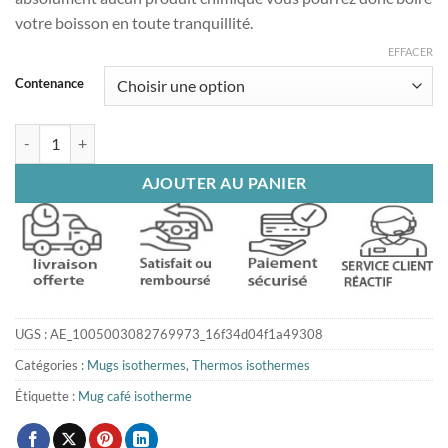
26£
votre boisson en toute tranquillité.
EFFACER
Contenance
quantité de Mug isotherme minimal
AJOUTER AU PANIER
UGS :
AE_1005003082769973_16f34d04f1a49308
Catégories :
Mugs isothermes
,
Thermos isothermes
Étiquette :
Mug café isotherme