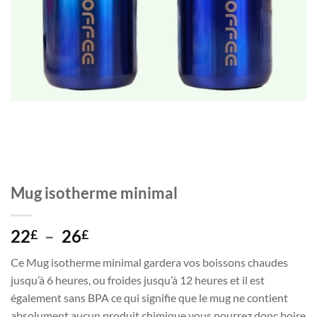
Mug isotherme minimal
Plage
22
–
26
£
£
de
Ce Mug isotherme minimal gardera vos boissons chaudes
prix :
jusqu’à 6 heures, ou froides jusqu’à 12 heures et il est
22£
également sans BPA ce qui signifie que le mug ne contient
à
absolument aucun produit chimique vous pourrez donc boire