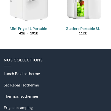
Mini Frigo 4L Portable
Glacière Portable 8L
Plage
42
£
–
101
£
112
£
de
prix :
42£
à
101£
NOS COLLECTIONS
Lunch Box Isotherme
Sac Repas Isotherme
Thermos isothermes
Frigo de camping