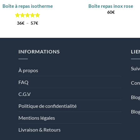
Boîte à repas isotherme
Boîte repas inox rose
60
€
Note
5
sur
Plage
36
€
–
57
€
de
5
prix :
36€
à
57€
INFORMATIONS
LIE
Sui
À propos
FAQ
Con
C.G.V
Blog
Politique de confidentialité
Blo
Mentions légales
Livraison & Retours