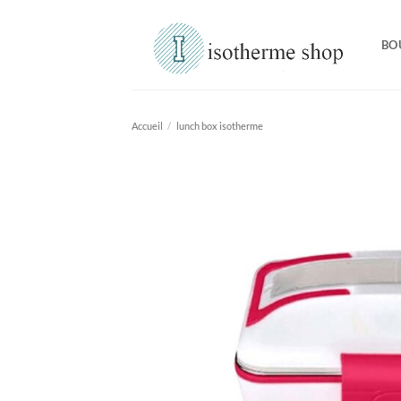
Passer
au
BO
contenu
Accueil
/
lunch box isotherme