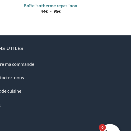
Boîte isotherme repas inox
Boîte repas isot
Plage
44
€
–
95
€
42
de
prix :
44€
à
95€
NS UTILES
vre ma commande
tactez-nous
 de cuisine
g
0