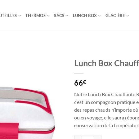
UTEILLES
THERMOS
SACS
LUNCH BOX
GLACIÈRE
Lunch Box Chauff
66
€
Notre Lunch Box Chauffante Ro
c’est un compagnon pratique e
des repas chauds n’importe où
ou en voyage, elle saura répon
conservation de la température
quantité de Lunch Box Chauffant