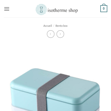
Passer
0
au
contenu
Accueil
/
Bento box