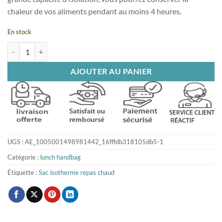
chaleur de vos aliments pendant au moins 4 heures.
En stock
quantité de Lunch bag Cactus
AJOUTER AU PANIER
UGS :
AE_1005001498981442_16fffdb318105db5-1
Catégorie :
lunch handbag
Étiquette :
Sac isotherme repas chaud