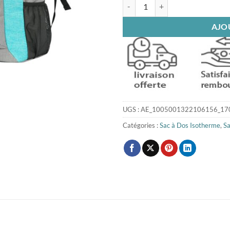
quantité de Grand sac à dos isot
AJO
UGS :
AE_1005001322106156_17
Catégories :
Sac à Dos Isotherme
,
Sa