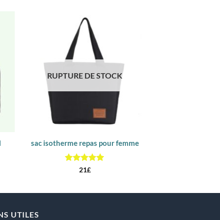
RUPTURE DE STOCK
l
sac isotherme repas pour femme
Sac isotherme r
ble
18
Note
5
sur
21
£
5
NS UTILES