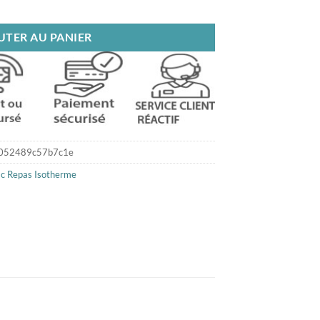
herme
UTER AU PANIER
052489c57b7c1e
c Repas Isotherme