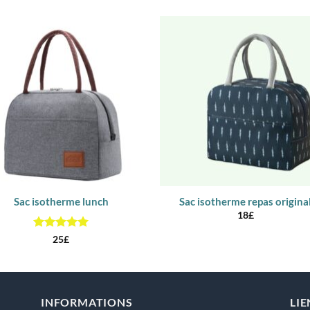
Sac isotherme lunch
Sac isotherme repas origina
18
£
Note
5
sur
25
£
5
INFORMATIONS
LIE