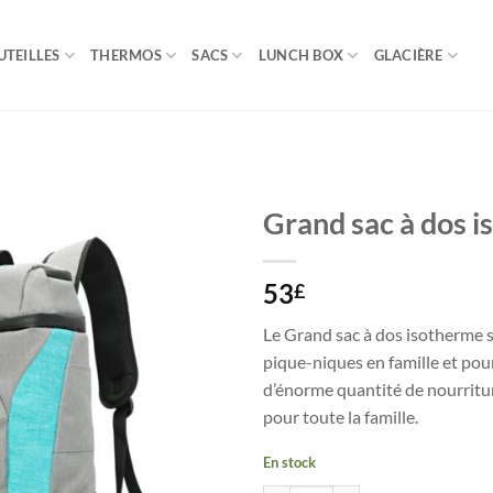
UTEILLES
THERMOS
SACS
LUNCH BOX
GLACIÈRE
Grand sac à dos 
53
£
Le Grand sac à dos isotherme 
pique-niques en famille et pou
d’énorme quantité de nourritur
pour toute la famille.
En stock