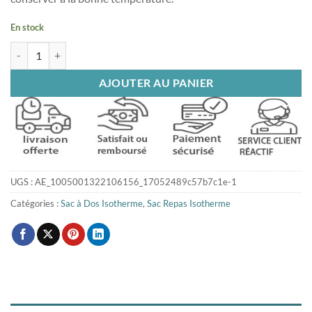
En stock
quantité de Grand sac à dos isotherme bleu
AJOUTER AU PANIER
UGS :
AE_1005001322106156_17052489c57b7c1e-1
Catégories :
Sac à Dos Isotherme
,
Sac Repas Isotherme