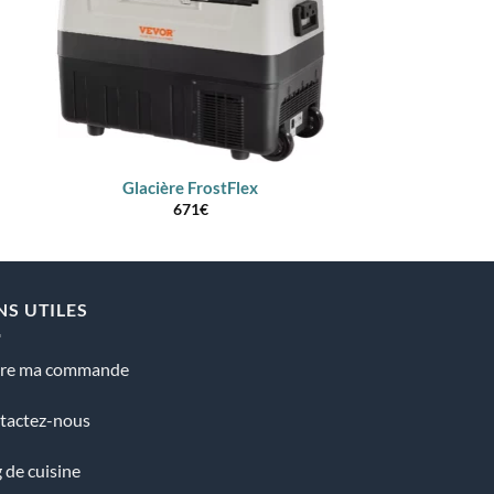
Glacière FrostFlex
Glacière 
671
€
441
€
–
NS UTILES
vre ma commande
tactez-nous
 de cuisine