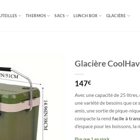
UTEILLES
THERMOS
SACS
LUNCH BOX
GLACIÈRE
Glacière CoolHa
147
€
Avec une capacité de 25 litres,
une variété de besoins que ce 
amis, une sortie de pique-nique 
compacte la rend
facile à tra
d’espace pour les boissons, la 
Plus que 1 en stock