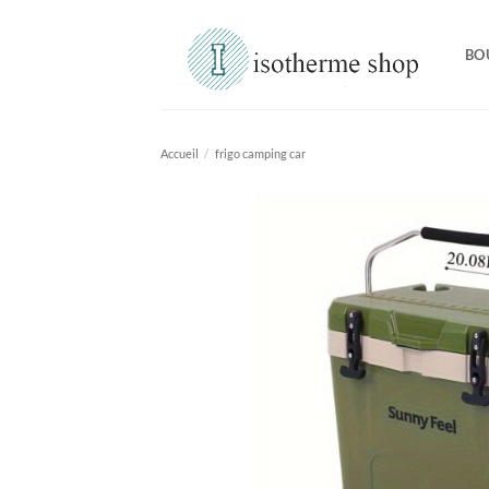
Passer
au
BO
contenu
Accueil
/
frigo camping car