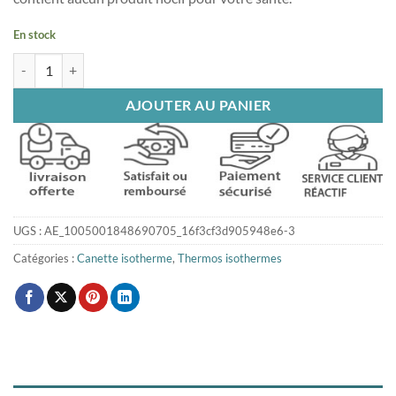
En stock
quantité de Canette isotherme rouge 500 ml
AJOUTER AU PANIER
UGS :
AE_1005001848690705_16f3cf3d905948e6-3
Catégories :
Canette isotherme
,
Thermos isothermes