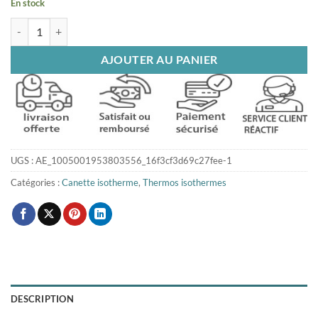
En stock
quantité de Canette isotherme bleu double paroi
AJOUTER AU PANIER
UGS :
AE_1005001953803556_16f3cf3d69c27fee-1
Catégories :
Canette isotherme
,
Thermos isothermes
DESCRIPTION