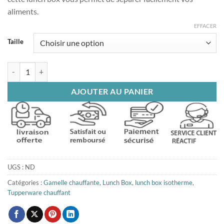
60£
aliments.
EFFACER
Taille
quantité de Boite Chauffante Rose
AJOUTER AU PANIER
UGS :
ND
Catégories :
Gamelle chauffante
,
Lunch Box
,
lunch box isotherme
,
Tupperware chauffant