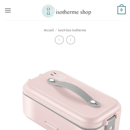
Passer
0
au
contenu
Accueil
/
lunch box isotherme