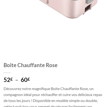
Boite Chauffante Rose
Plage
52
–
60
£
£
de
Découvrez notre magnifique Boite Chauffante Rose, un
prix :
compagnon idéal pour réchauffer et cuire vos délicieux repas
52£
de tous les jours ! Disponible en modèle simple ou double,
à
cette lunch box vous permet de séparer facilement vos