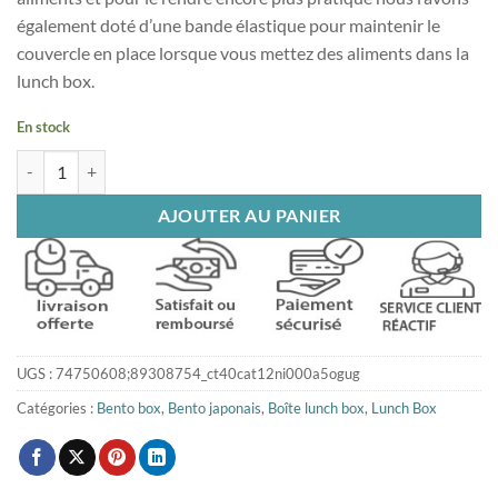
également doté d’une bande élastique pour maintenir le
couvercle en place lorsque vous mettez des aliments dans la
lunch box.
En stock
quantité de Boîte Bento EcoBox
AJOUTER AU PANIER
UGS :
74750608;89308754_ct40cat12ni000a5ogug
Catégories :
Bento box
,
Bento japonais
,
Boîte lunch box
,
Lunch Box