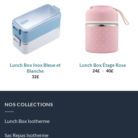
Lunch Box Inox Bleue et
Lunch Box Étage Rose
Blanche
Plage
24
£
–
40
£
de
32
£
prix :
24£
à
40£
NOS COLLECTIONS
Lunch Box Isotherme
Sac Repas Isotherme