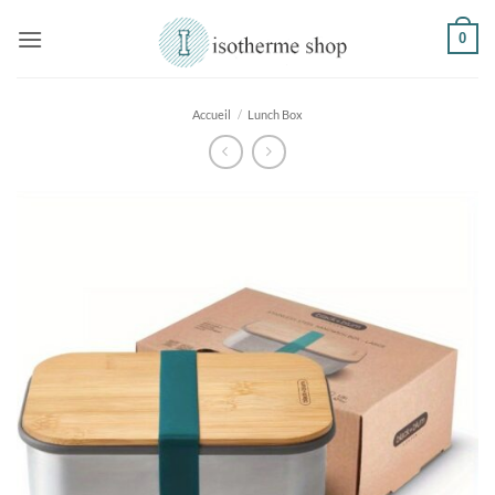
Passer
0
au
contenu
Accueil
/
Lunch Box