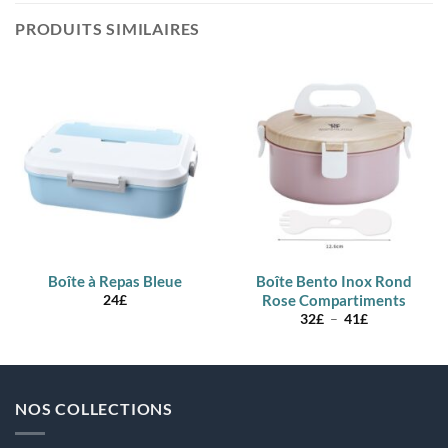
PRODUITS SIMILAIRES
Boîte à Repas Bleue
Boîte Bento Inox Rond
Rose Compartiments
24
£
Plage
32
£
–
41
£
de
prix :
32£
à
41£
NOS COLLECTIONS