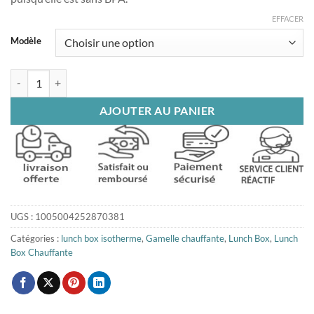
32£
EFFACER
Modèle
quantité de Boîte à goûter isotherme fille
AJOUTER AU PANIER
UGS :
1005004252870381
Catégories :
lunch box isotherme
,
Gamelle chauffante
,
Lunch Box
,
Lunch
Box Chauffante