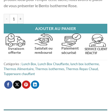
de vous présenter le Bento Isotherme Rose.
quantité de Bento Isotherme Rose
AJOUTER AU PANIER
Catégories :
Lunch Box
,
Lunch Box Chauffante
,
lunch box isotherme
,
Thermos Alimentaire
,
Thermos isothermes
,
Thermos Repas Chaud
,
Tupperware chauffant