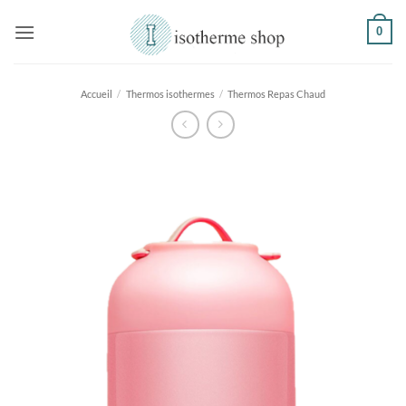
Passer
0
au
contenu
Accueil
/
Thermos isothermes
/
Thermos Repas Chaud