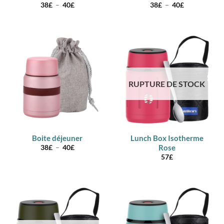
Plage
Plage
38
£
–
40
£
38
£
–
40
£
de
de
prix :
prix :
38£
38£
à
à
40£
40£
RUPTURE DE STOCK
Boite déjeuner
Lunch Box Isotherme
Plage
Rose
38
£
–
40
£
de
57
£
prix :
38£
à
40£