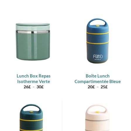
de
de
prix :
prix :
26£
26£
à
à
30£
30£
Lunch Box Repas
Boîte Lunch
Isotherme Verte
Compartimentée Bleue
Plage
Plage
26
£
–
30
£
20
£
–
25
£
de
de
prix :
prix :
26£
20£
à
à
30£
25£