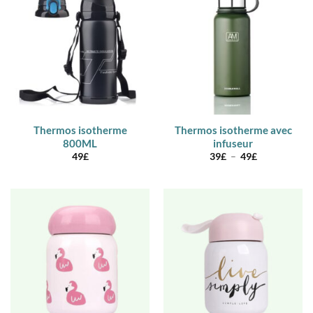
Thermos isotherme
Thermos isotherme avec
800ML
infuseur
Plage
49
£
39
£
–
49
£
de
prix :
39£
à
49£