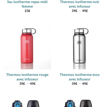
Sac isotherme repas midi
Thermos isotherme noir
femme
avec infuseur
Plage
23
£
39
£
–
49
£
de
prix :
39£
à
49£
Thermos isotherme rouge
Thermos isotherme inox
avec infuseur
avec infuseur
Plage
Plage
39
£
–
49
£
39
£
–
49
£
de
de
prix :
prix :
39£
39£
à
à
49£
49£