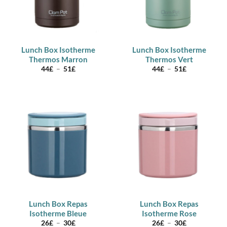
Lunch Box Isotherme
Lunch Box Isotherme
Thermos Marron
Thermos Vert
Plage
Plage
44
£
–
51
£
44
£
–
51
£
de
de
prix :
prix :
44£
44£
à
à
51£
51£
Lunch Box Repas
Lunch Box Repas
Isotherme Bleue
Isotherme Rose
Plage
Plage
26
£
–
30
£
26
£
–
30
£