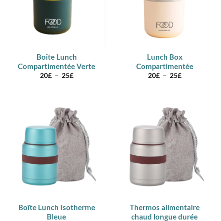
Boîte Lunch
Lunch Box
Compartimentée Verte
Compartimentée
Plage
Plage
20
£
–
25
£
20
£
–
25
£
de
de
prix :
prix :
20£
20£
à
à
25£
25£
Boîte Lunch Isotherme
Thermos alimentaire
Bleue
chaud longue durée