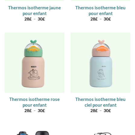
Thermos isotherme jaune
Thermos isotherme bleu
pour enfant
pour enfant
Plage
Plage
28
£
–
30
£
28
£
–
30
£
de
de
prix :
prix :
28£
28£
à
à
30£
30£
Thermos isotherme rose
Thermos isotherme bleu
pour enfant
ciel pour enfant
Plage
Plage
28
£
–
30
£
28
£
–
30
£
de
de
prix :
prix :
28£
28£
à
à
30£
30£