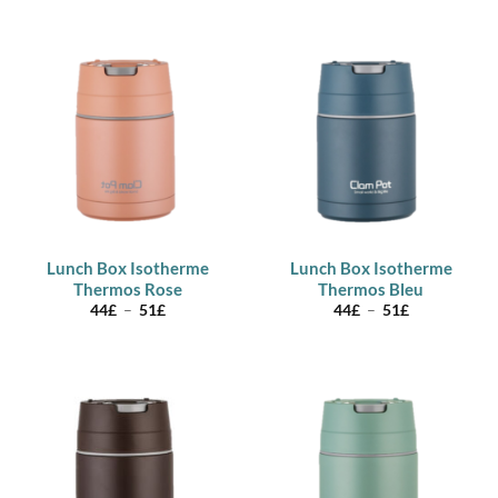
Lunch Box Isotherme
Lunch Box Isotherme
Thermos Rose
Thermos Bleu
Plage
Plage
44
£
–
51
£
44
£
–
51
£
de
de
prix :
prix :
44£
44£
à
à
51£
51£