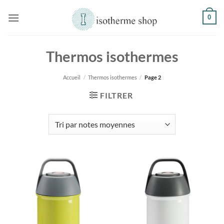
Passer
0
au
contenu
Thermos isothermes
Accueil
/
Thermos isothermes
/
Page 2
FILTRER